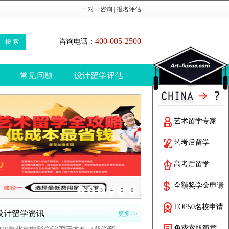
一对一咨询
|
报名评估
400-005-2500
咨询电话：
搜 索
常见问题
设计留学评估
艺术留学专家
艺考后留学
高考后留学
全额奖学金申请
1
2
3
4
5
6
TOP50名校申请
设计留学资讯
更多>>
免费索取简章