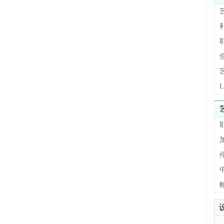
L
耶
加
伦
帕