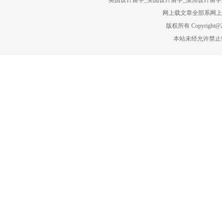
英国设计留学_美国设计留学_澳洲设计留学_
网上载文章全部系网上转
版权所有 Copyright@201
本站未经允许禁止