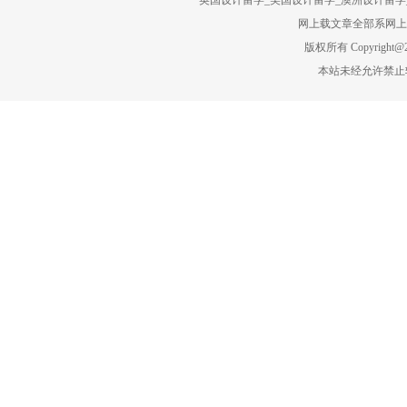
英国设计留学_美国设计留学_澳洲设计留学_
网上载文章全部系网上转
版权所有 Copyright@201
本站未经允许禁止