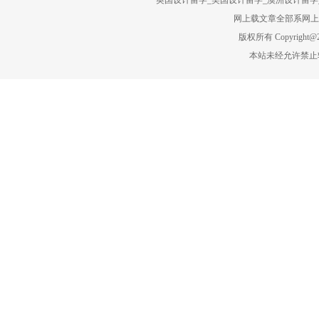
英国设计留学_美国设计留学_澳洲设计留学_
网上载文章全部系网上转
版权所有 Copyright@201
本站未经允许禁止