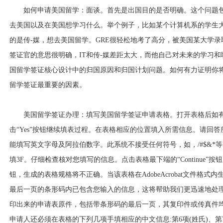
如何申请美国留学：面谈。首先是出国目的是否明确。这个问题
去美国以及在美国想学习什么。举个例子，比如某个计算机系的学生
的是传-媒，想去美国留学。GRE很轻松地考了高分，被美国某大学录
签证官的意思很明确，IT和传-媒差距太大，而他自己对未来的学习和
国留学签证核心设计中的归国原因和归国计划问题。如何有力证明你
留学签证最重要的因素。
美国留学签证办理：填写美国留学签证申请表格。打开表格后如有“Secu
击“Yes”按钮继续填表过程。在表格相应的位置填入所需信息。请回
能填写英文字母及阿拉伯数字。此系统不接受任何符号，如，/#$&*等
填3F。仔细检查核对您填写的信息。点击表格最下端的“Continue”按钮。
钮，生成的表格规格将不正确。当该表格在AdobeAcrobat文件格
最后一页的条形码内已包含您输入的信息，这将帮助我们更迅速地处
印出来的申请表原件，包括带条形码的最后一页，其复印件或传真件
申请人还必须在表格的下列几项手填相应的中文信息:第6项(姓氏)、第7